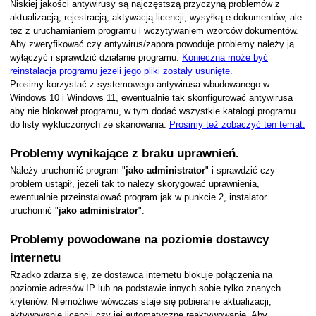
Niskiej jakości antywirusy są najczęstszą przyczyną problemów z
aktualizacją, rejestracją, aktywacją licencji, wysyłką e-dokumentów, ale
też z uruchamianiem programu i wczytywaniem wzorców dokumentów.
Aby zweryfikować czy antywirus/zapora powoduje problemy należy ją
wyłączyć i sprawdzić działanie programu.
Konieczna może być
reinstalacja programu jeżeli jego pliki zostały usunięte.
Prosimy korzystać z systemowego antywirusa wbudowanego w
Windows 10 i Windows 11, ewentualnie tak skonfigurować antywirusa
aby nie blokował programu, w tym dodać wszystkie katalogi programu
do listy wykluczonych ze skanowania.
Prosimy też zobaczyć ten temat.
Problemy wynikające z braku uprawnień.
Należy uruchomić program "
jako administrator
" i sprawdzić czy
problem ustąpił, jeżeli tak to należy skorygować uprawnienia,
ewentualnie przeinstalować program jak w punkcie 2, instalator
uruchomić "
jako administrator
".
Problemy powodowane na poziomie dostawcy
internetu
Rzadko zdarza się, że dostawca internetu blokuje połączenia na
poziomie adresów IP lub na podstawie innych sobie tylko znanych
kryteriów. Niemożliwe wówczas staje się pobieranie aktualizacji,
aktywowanie licencji czy jej automatyczne reaktywowanie. Aby