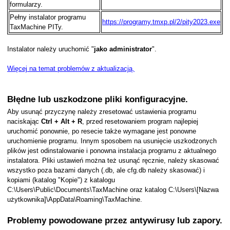
formularzy.
Pełny instalator programu
https://programy.tmxp.pl/2/pity2023.exe
TaxMachine PITy.
Instalator należy uruchomić "
jako administrator
".
Więcej na temat problemów z aktualizacją.
Błędne lub uszkodzone pliki konfiguracyjne.
Aby usunąć przyczynę należy zresetować ustawienia programu
naciskając
Ctrl + Alt + R
, przed resetowaniem program najlepiej
uruchomić ponownie, po resecie także wymagane jest ponowne
uruchomienie programu. Innym sposobem na usunięcie uszkodzonych
plików jest odinstalowanie i ponowna instalacja programu z aktualnego
instalatora. Pliki ustawień można też usunąć ręcznie, należy skasować
wszystko poza bazami danych (.db, ale cfg.db należy skasować) i
kopiami (katalog "Kopie") z katalogu
C:\Users\Public\Documents\TaxMachine oraz katalog C:\Users\[Nazwa
użytkownika]\AppData\Roaming\TaxMachine.
Problemy powodowane przez antywirusy lub zapory.