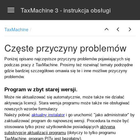
TaxMachine 3 - instrukcja obsługi
Toggle navigation
Skip to main content
TaxMachine
Częste przyczyny problemów
Poniżej opisano najczęstsze przyczyny problemów pojawiających się
podczas pracy z TaxMachine. Prosimy też rozwinąć tematy podrzędne
gdzie bardziej szczegółowo omawia się te i inne możliwe przyczyny
problemów.
Program w zbyt starej wersji.
Może nie aktualizować się automatycznie, może także nie działać
aktywacja licencji. Stara wersja programu może także nie obsługiwać
nowszych wzorów formularzy.
Należy pobrać
aktualny instalator
i go uruchomić "jako administrator" by
zaktualizować program do najnowszej wersji. Procedura ta może być
stosowana tylko przez użytkowników posiadających
aktywną
subskrypcję aktualizacji programu
(dotyczy to tylko programu
TaxMachine, program PITy jest bezpłatny).