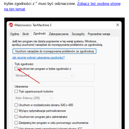
trybie zgodności z:" musi być odznaczone.
Zobacz też osobną stronę
gramu
na ten temat
.
elach
tabelach
innych dokumentów