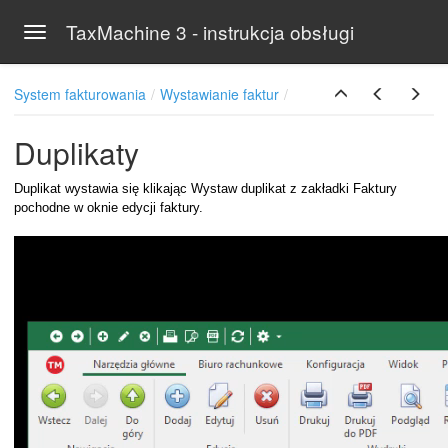
TaxMachine 3 - instrukcja obsługi
Toggle navigation
Skip to main content
System fakturowania
Wystawianie faktur
Duplikaty
Duplikat wystawia się klikając Wystaw duplikat z zakładki Faktury
pochodne w oknie edycji faktury.