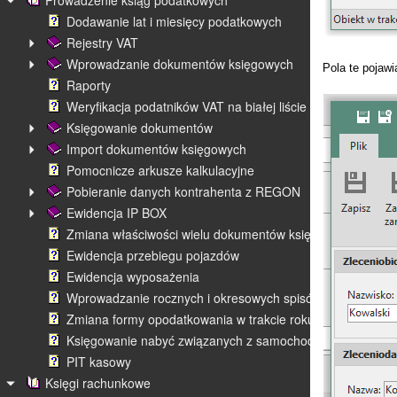
Prowadzenie ksiąg podatkowych
Dodawanie lat i miesięcy podatkowych
Rejestry VAT
Wprowadzanie dokumentów księgowych
Pola te pojawi
Raporty
Weryfikacja podatników VAT na białej liście
Księgowanie dokumentów
Import dokumentów księgowych
Pomocnicze arkusze kalkulacyjne
Pobieranie danych kontrahenta z REGON
Ewidencja IP BOX
Zmiana właściwości wielu dokumentów księgowych
Ewidencja przebiegu pojazdów
Ewidencja wyposażenia
Wprowadzanie rocznych i okresowych spisów remanentow
Zmiana formy opodatkowania w trakcie roku
Księgowanie nabyć związanych z samochodami
PIT kasowy
Księgi rachunkowe