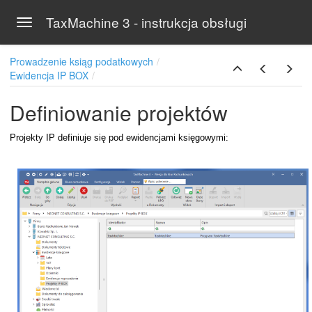
TaxMachine 3 - instrukcja obsługi
Toggle navigation
Skip to main content
Prowadzenie ksiąg podatkowych
Ewidencja IP BOX
Definiowanie projektów
ch
Projekty IP definiuje się pod ewidencjami księgowymi:
iście
ON