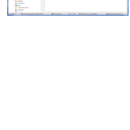
 sprzedaży
ących kosztów IP
w księgowych
 spisów remanentowych
 roku
mochodami