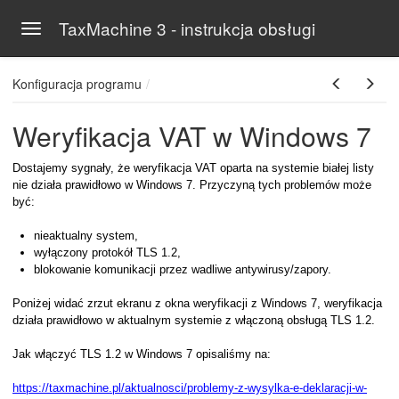
TaxMachine 3 - instrukcja obsługi
Toggle navigation
Skip to main content
Konfiguracja programu
Weryfikacja VAT w Windows 7
Dostajemy sygnały, że weryfikacja VAT oparta na systemie białej listy
nie działa prawidłowo w Windows 7. Przyczyną tych problemów może
być:
nieaktualny system,
er
wyłączony protokół TLS 1.2,
blokowanie komunikacji przez wadliwe antywirusy/zapory.
Poniżej widać zrzut ekranu z okna weryfikacji z Windows 7, weryfikacja
kach
działa prawidłowo w aktualnym systemie z włączoną obsługą TLS 1.2.
Jak włączyć TLS 1.2 w Windows 7 opisaliśmy na:
https://taxmachine.pl/aktualnosci/problemy-z-wysylka-e-deklaracji-w-