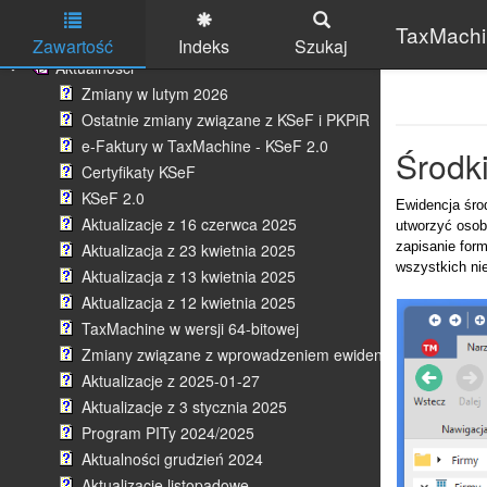
Wpisywanie i aktywowanie licencji
TaxMachin
Dane firmy i konto do przelewów
Zawartość
Indeks
Szukaj
Aktualności
Skip to main content
Zmiany w lutym 2026
Ostatnie zmiany związane z KSeF i PKPiR
e-Faktury w TaxMachine - KSeF 2.0
Środki
Certyfikaty KSeF
KSeF 2.0
Ewidencja śro
Aktualizacje z 16 czerwca 2025
utworzyć osobn
zapisanie for
Aktualizacja z 23 kwietnia 2025
wszystkich ni
Aktualizacja z 13 kwietnia 2025
Aktualizacja z 12 kwietnia 2025
TaxMachine w wersji 64-bitowej
Zmiany związane z wprowadzeniem ewidencji płatności
Aktualizacje z 2025-01-27
Aktualizacje z 3 stycznia 2025
Program PITy 2024/2025
Aktualności grudzień 2024
Aktualizacje listopadowe