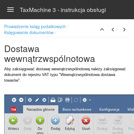
TaxMachine 3 - instrukcja obsługi
Toggle navigation
Skip to main content
Prowadzenie ksiąg podatkowych
Księgowanie dokumentów
Dostawa
wewnątrzwspólnotowa
Aby zaksięgować dostawę wewnątrzwspólnotową należy zaksięgować
dokument do rejestru VAT typu "Wewnątrzwspólnotowa dostawa
towarów".